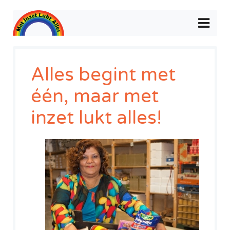
Alles begint met
één, maar met
inzet lukt alles!