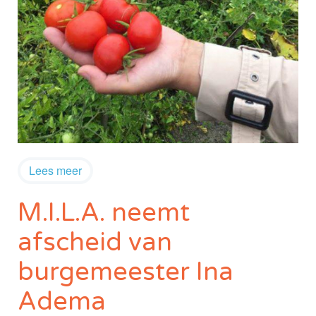
Lees meer
M.I.L.A. neemt
afscheid van
burgemeester Ina
Adema