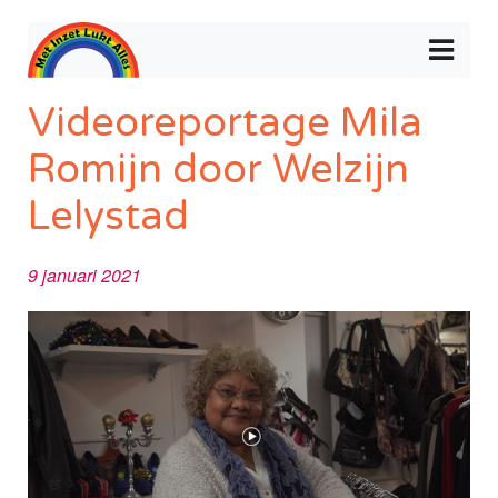
Videoreportage Mila
Romijn door Welzijn
Lelystad
9 januari 2021